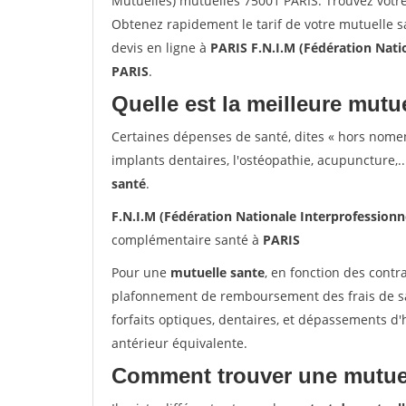
Mutuelles) mutuelles 75001 PARIS. Trouvez votr
Obtenez rapidement le tarif de votre mutuelle 
devis en ligne à
PARIS F.N.I.M (Fédération Nati
PARIS
.
Quelle est la meilleure mutue
Certaines dépenses de santé, dites « hors nome
implants dentaires, l'ostéopathie, acupuncture,..
santé
.
F.N.I.M (Fédération Nationale Interprofession
complémentaire santé à
PARIS
Pour une
mutuelle sante
, en fonction des contr
plafonnement de remboursement des frais de san
forfaits optiques, dentaires, et dépassements d
antérieur équivalente.
Comment trouver une mutuel