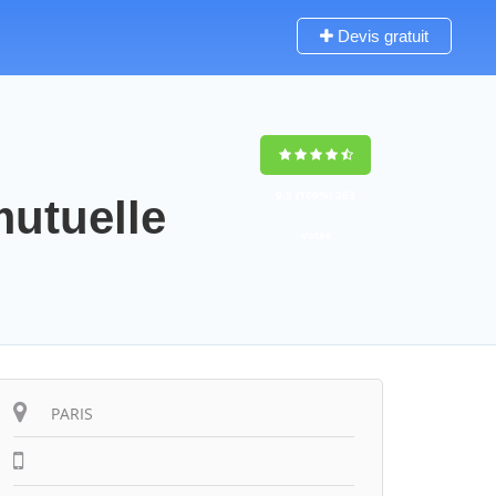
Devis gratuit
9,5
(100%)
263
mutuelle
votes
PARIS