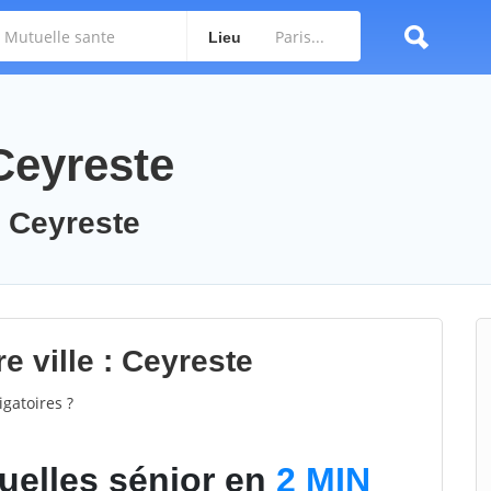
Lieu
Ceyreste
: Ceyreste
e ville : Ceyreste
gatoires ?