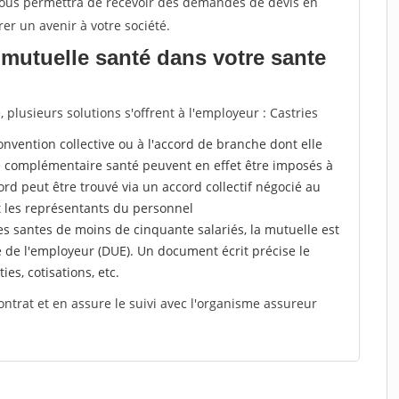
 vous permettra de recevoir des demandes de devis en
rer un avenir à votre société.
mutuelle santé dans votre sante
lusieurs solutions s'offrent à l'employeur : Castries
a convention collective ou à l'accord de branche dont elle
 complémentaire santé peuvent en effet être imposés à
rd peut être trouvé via un accord collectif négocié au
t les représentants du personnel
es santes de moins de cinquante salariés, la mutuelle est
e de l'employeur (DUE). Un document écrit précise le
ies, cotisations, etc.
ontrat et en assure le suivi avec l'organisme assureur