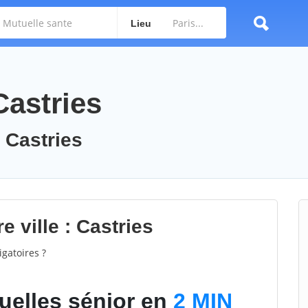
Lieu
Castries
: Castries
e ville : Castries
gatoires ?