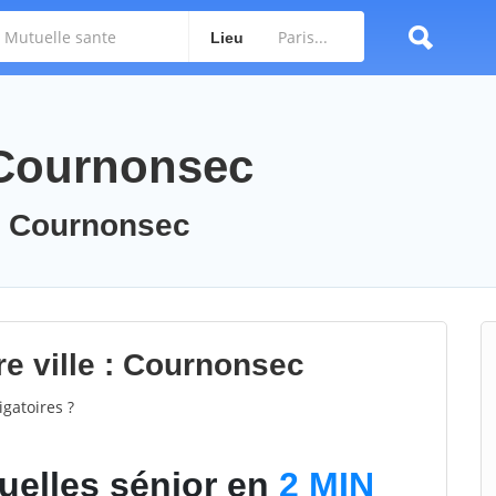
Lieu
 Cournonsec
 : Cournonsec
re ville : Cournonsec
gatoires ?