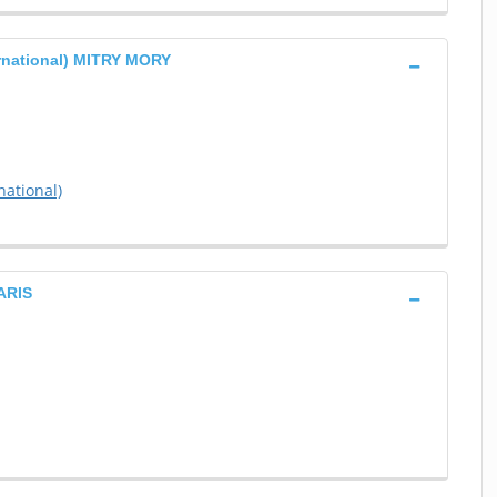
ernational) MITRY MORY
national)
PARIS